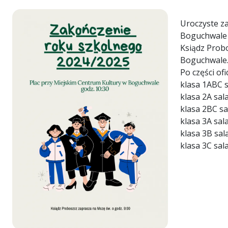
Uroczyste za
Boguchwale 
Ksiądz
Probo
Boguchwale
Po części of
klasa 1ABC s
klasa 2A sal
klasa 2BC sa
klasa 3A sal
klasa 3B sal
klasa 3C sal