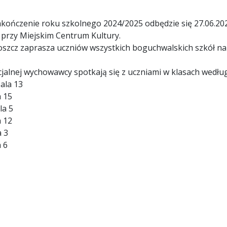
kończenie roku szkolnego 2024/2025 odbędzie się 27.06.202
przy Miejskim Centrum Kultury.
szcz zaprasza uczniów wszystkich boguchwalskich szkół na 
.
icjalnej wychowawcy spotkają się z uczniami w klasach wedł
ala 13
a 15
la 5
a 12
a 3
a 6