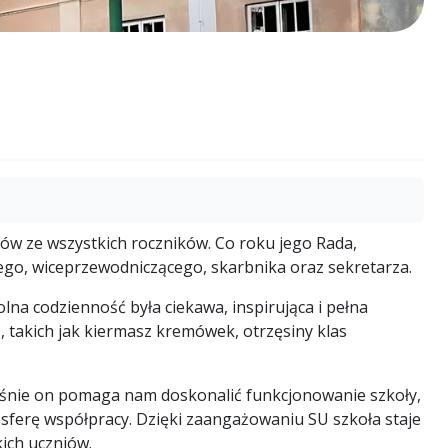
w ze wszystkich roczników. Co roku jego Rada,
go, wiceprzewodniczącego, skarbnika oraz sekretarza.
olna codzienność była ciekawa, inspirująca i pełna
, takich jak kiermasz kremówek, otrzęsiny klas
aśnie on pomaga nam doskonalić funkcjonowanie szkoły,
osferę współpracy. Dzięki zaangażowaniu SU szkoła staje
ich uczniów.