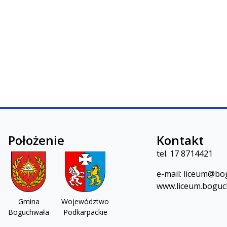
Położenie
Kontakt
 w Boguchwale
tel.
17 8714421
e-mail:
lic
eum@bog
www.liceum.boguc
Gmina
Województwo
Boguchwała
Podkarpackie