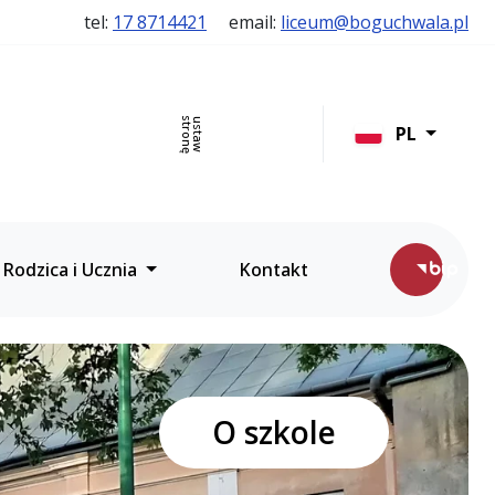
tel:
17 8714421
email:
liceum@boguchwala.pl
stronę
ustaw
szukaj
PL
ęzycznymi w Boguchwale
 Rodzica i Ucznia
Kontakt
O szkole