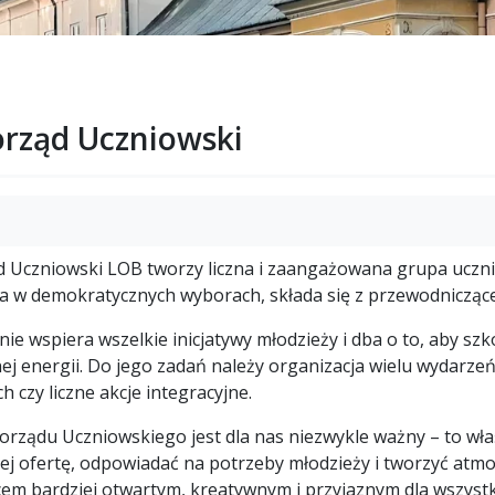
rząd Uczniowski
 Uczniowski LOB tworzy liczna i zaangażowana grupa ucznió
a w demokratycznych wyborach, składa się z przewodniczące
ie wspiera wszelkie inicjatywy młodzieży i dba o to, aby szk
j energii. Do jego zadań należy organizacja wielu wydarzeń
h czy liczne akcje integracyjne.
orządu Uczniowskiego jest dla nas niezwykle ważny – to wł
jej ofertę, odpowiadać na potrzeby młodzieży i tworzyć atm
cem bardziej otwartym, kreatywnym i przyjaznym dla wszystk