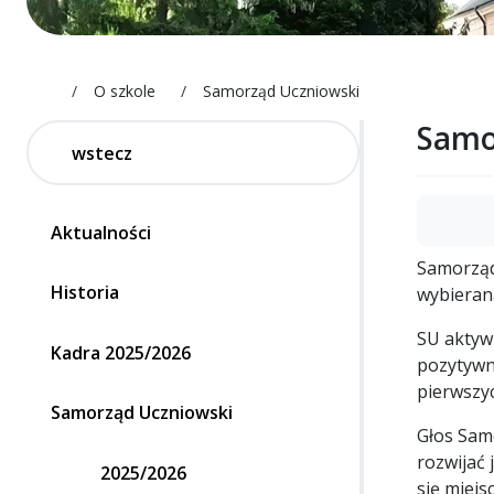
liceum.boguchwala.pl
O szkole
Samorząd Uczniowski
Samo
wstecz
Aktualności
Samorząd
Historia
wybieran
SU aktywn
Kadra 2025/2026
pozytywne
pierwszyc
Samorząd Uczniowski
Głos Sam
rozwijać 
2025/2026
się miejs