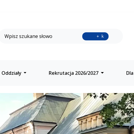
Wyszukiwarka
Przycisk 
+ k
ące z Oddziałami Dwuj
Oddziały
Rekrutacja 2026/2027
Dla