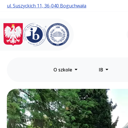
ul. Suszyckich 11, 36-040 Boguchwała
Liceum Ogólnokształcące
Liceum Ogólnokształc
z Oddziałami
Dwujęzycznymi
w Boguchwale
O szkole
IB