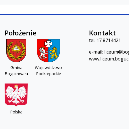
Położenie
Kontakt
 w Boguchwale
tel.
17 8714421
e-mail:
lic
eum@bog
www.liceum.boguc
Gmina
Województwo
Boguchwała
Podkarpackie
Polska