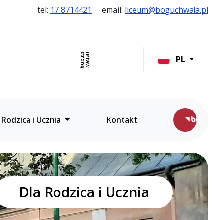
tel:
17 8714421
email:
liceum@boguchwala.pl
stronę
ustaw
szukaj
PL
ęzycznymi w Boguchwale
 Rodzica i Ucznia
Kontakt
Dla Rodzica i Ucznia