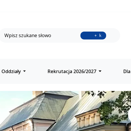
Wyszukiwarka
Przycisk 
+ k
ące z Oddziałami Dwuj
Oddziały
Rekrutacja 2026/2027
Dla