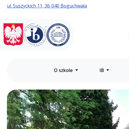
ul. Suszyckich 11, 36-040 Boguchwała
Liceum Ogólnokształcące
Liceum Ogólnokształc
z Oddziałami
Dwujęzycznymi
w Boguchwale
O szkole
IB