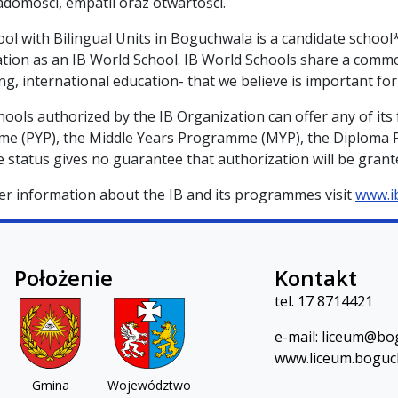
domości, empatii oraz otwartości.
ol with Bilingual Units in Boguchwala is a candidate schoo
tion as an IB World School. IB World Schools share a comm
ng, international education- that we believe is important for
hools authorized by the IB Organization can offer any of i
e (PYP), the Middle Years Programme (MYP), the Diploma P
 status gives no guarantee that authorization will be grant
er information about the IB and its programmes visit
www.i
Położenie
Kontakt
 w Boguchwale
tel.
17 8714421
e-mail:
lic
eum@bog
www.liceum.boguc
Gmina
Województwo