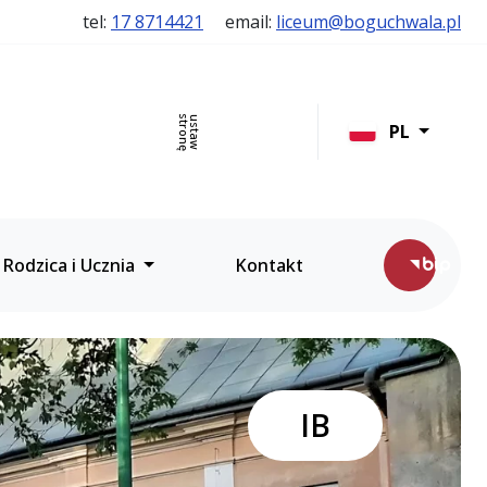
tel:
17 8714421
email:
liceum@boguchwala.pl
stronę
ustaw
szukaj
PL
 Rodzica i Ucznia
Kontakt
IB