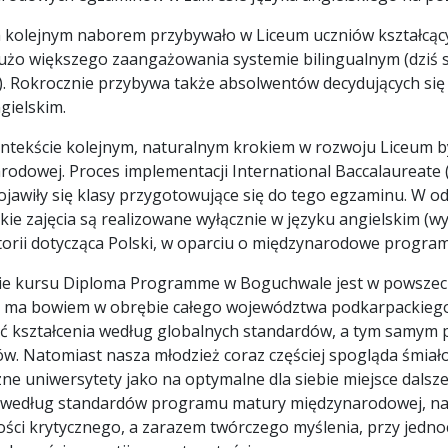
 kolejnym naborem przybywało w Liceum uczniów kształcąc
dużo większego zaangażowania systemie bilingualnym (dziś 
i). Rokrocznie przybywa także absolwentów decydujących si
gielskim.
ntekście kolejnym, naturalnym krokiem w rozwoju Liceum był
odowej. Proces implementacji International Baccalaureate (I
jawiły się klasy przygotowujące się do tego egzaminu. W od
kie zajęcia są realizowane wyłącznie w języku angielskim (wyją
torii dotycząca Polski, w oparciu o międzynarodowe progra
ie kursu
Diploma Programme
w Boguchwale jest w powszec
e ma bowiem w obrębie całego województwa podkarpackiego a
ć kształcenia według globalnych standardów, a tym samym 
w. Natomiast nasza młodzież coraz częściej spogląda śmiało
ne uniwersytety jako na optymalne dla siebie miejsce dalsze
 według standardów programu matury międzynarodowej, na
ości krytycznego, a zarazem twórczego myślenia, przy jedno