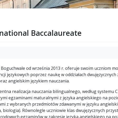
rnational Baccalaureate
 Boguchwale od września 2013 r. oferuje swoim uczniom mo
cji językowych poprzez naukę w oddziałach dwujęzycznych
raz angielskim językiem nauczania.
ntna realizacja nauczania bilingualnego, według systemu 
szymi egzaminami maturalnymi z języka angielskiego na poz
mi z wybranych przedmiotów zdawanymi w języku angielsk
, biologia). Równolegle uczniowie klas dwujęzycznych przys
rodowych egzaminów w zakresie języka angielskiego na pozi