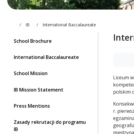
liceum.boguchwala.pl
IB
International Baccalaureate
Inte
School Brochure
International Baccalaureate
School Mission
Liceum w
kompeten
IB Mission Statement
polskim o
Konsekwe
Press Mentions
r. pierw
egzamina
Zasady rekrutacji do programu
geografia
IB
międzyna