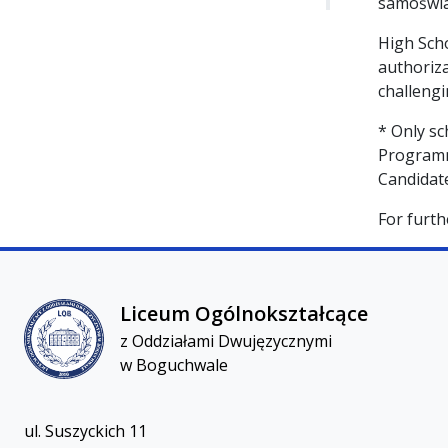
samoświa
High Scho
authoriza
challengi
* Only sc
Programm
Candidate
For furth
Liceum Ogólnokształcącez Oddziałami Dwujęzycznymi
Liceum Ogólnokształcące
z Oddziałami Dwujęzycznymi
w Boguchwale
ul. Suszyckich 11