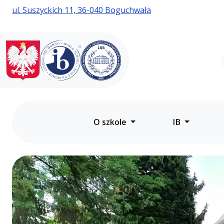
ul. Suszyckich 11, 36-040 Boguchwała
Liceum Ogólnokształcące
Liceum Boguchwała - 
z Oddziałami
Dwujęzycznymi
w Boguchwale
O szkole
IB