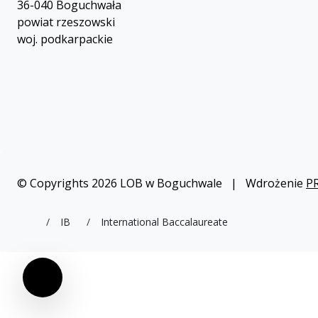
36-040 Boguchwała
powiat rzeszowski
woj. podkarpackie
© Copyrights 2026 LOB w Boguchwale | Wdrożenie
P
liceum.boguchwala.pl
IB
International Baccalaureate