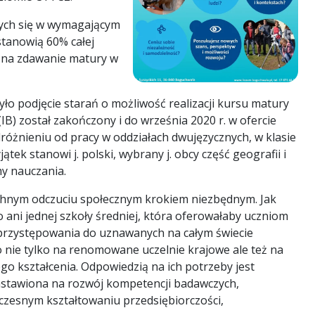
ych się w wymagającym
stanowią 60% całej
ę na zdawanie matury w
o podjęcie starań o możliwość realizacji kursu matury
B) został zakończony i do września 2020 r. w ofercie
różnieniu od pracy w oddziałach dwujęzycznych, w klasie
tek stanowi j. polski, wybrany j. obcy część geografii i
my nauczania.
hnym odczuciu społecznym krokiem niezbędnym. Jak
ni jednej szkoły średniej, która oferowałaby uczniom
przystępowania do uznawanych na całym świecie
 nie tylko na renomowane uczelnie krajowe ale też na
go kształcenia. Odpowiedzią na ich potrzeby jest
stawiona na rozwój kompetencji badawczych,
czesnym kształtowaniu przedsiębiorczości,