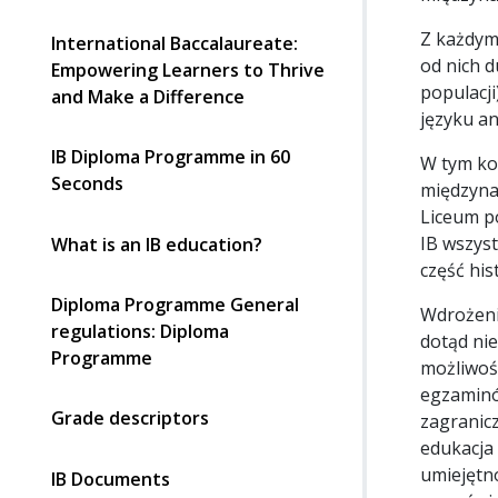
Z każdym
International Baccalaureate:
od nich 
Empowering Learners to Thrive
populacj
and Make a Difference
języku an
IB Diploma Programme in 60
W tym ko
Seconds
międzynar
Liceum po
IB wszyst
What is an IB education?
część his
Diploma Programme General
Wdrożen
regulations: Diploma
dotąd ni
Programme
możliwoś
egzaminó
Grade descriptors
zagranicz
edukacja
umiejętn
IB Documents