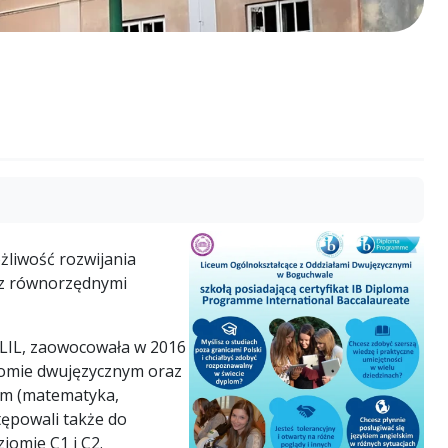
żliwość rozwijania
 z równorzędnymi
CLIL, zaowocowała w 2016
iomie dwujęzycznym oraz
im (matematyka,
tępowali także do
omie C1 i C2.