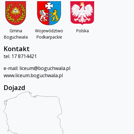
Gmina
Województwo
Polska
Boguchwała
Podkarpackie
Kontakt
tel.
17 8714421
e-mail:
lic
eum@boguchwala.pl
www.liceum.boguchwala.pl
Dojazd